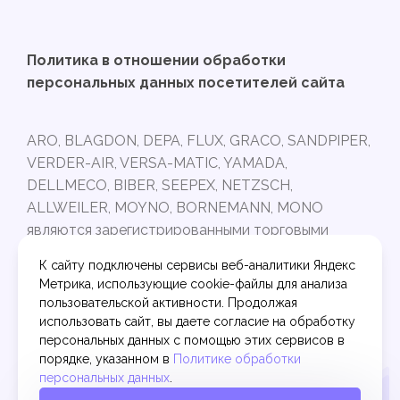
Политика в отношении обработки
персональных данных посетителей сайта
ARO, BLAGDON, DEPA, FLUX, GRACO, SANDPIPER,
VERDER-AIR, VERSA-MATIC, YAMADA,
DELLMECO, BIBER, SEEPEX, NETZSCH,
ALLWEILER, MOYNO, BORNEMANN, MONO
являются зарегистрированными торговыми
марками и принадлежат своим владельцам.
К сайту подключены сервисы веб-аналитики Яндекс
Интернет-магазин PUMPARTS.RU не связан с
Метрика, использующие cookie-файлы для анализа
торговыми марками, указанными выше.
пользовательской активности. Продолжая
Представленные в ассортименте запчасти
использовать сайт, вы даете согласие на обработку
произведены на современном оборудовании по
персональных данных с помощью этих сервисов в
порядке, указанном в
Политике обработки
точным расчетам, из качественных материалов
персональных данных
.
и подходят к насосному оборудованию