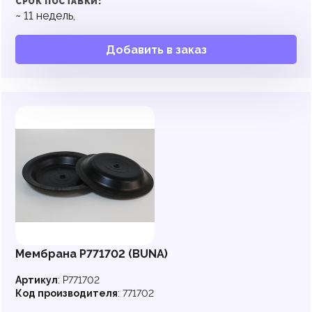
СРОК ПОСТАВКИ:
~
11
недель,
Добавить в заказ
Мембрана P771702 (BUNA)
Артикул
:
P771702
Код производителя
:
771702