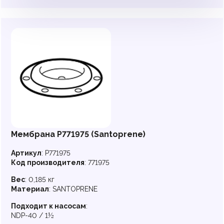
Мембрана P771975 (Santoprene)
Артикул
:
P771975
Код производителя
:
771975
Вес
:
0,185 кг
Материал
:
SANTOPRENE
Подходит к насосам
:
NDP-40 / 1½