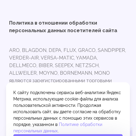
Политика в отношении обработки
персональных данных посетителей сайта
ARO, BLAGDON, DEPA, FLUX, GRACO, SANDPIPER,
VERDER-AIR, VERSA-MATIC, YAMADA,
DELLMECO, BIBER, SEEPEX, NETZSCH,
ALLWEILER, MOYNO, BORNEMANN, MONO
являются зарегистрированными торговыми
марками и принадлежат своим владельцам.
К сайту подключены сервисы веб-аналитики Яндекс
Интернет-магазин PUMPARTS.RU не связан с
Метрика, использующие cookie-файлы для анализа
торговыми марками, указанными выше.
пользовательской активности. Продолжая
Представленные в ассортименте запчасти
использовать сайт, вы даете согласие на обработку
произведены на современном оборудовании по
персональных данных с помощью этих сервисов в
порядке, указанном в
Политике обработки
точным расчетам, из качественных материалов
персональных данных
.
и подходят к насосному оборудованию