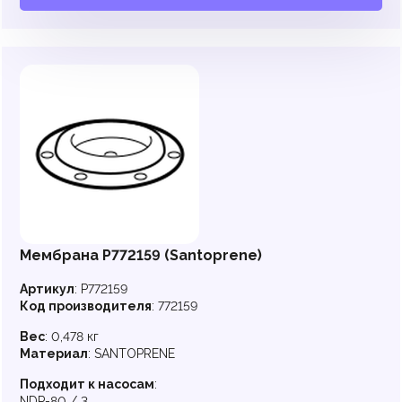
Мембрана P772159 (Santoprene)
Артикул
:
P772159
Код производителя
:
772159
Вес
:
0,478 кг
Материал
:
SANTOPRENE
Подходит к насосам
:
NDP-80 / 3