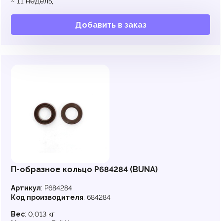
~
11
недель,
Добавить в заказ
П-образное кольцо P684284 (BUNA)
Артикул
:
P684284
Код производителя
:
684284
Вес
:
0,013 кг