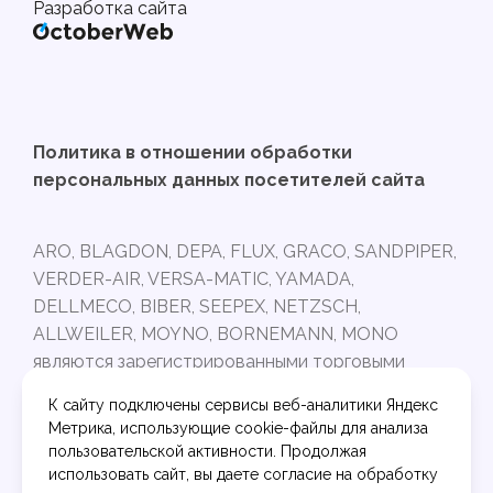
Разработка сайта
Политика в отношении обработки
персональных данных посетителей сайта
ARO, BLAGDON, DEPA, FLUX, GRACO, SANDPIPER,
VERDER-AIR, VERSA-MATIC, YAMADA,
DELLMECO, BIBER, SEEPEX, NETZSCH,
ALLWEILER, MOYNO, BORNEMANN, MONO
являются зарегистрированными торговыми
марками и принадлежат своим владельцам.
К сайту подключены сервисы веб-аналитики Яндекс
Интернет-магазин PUMPARTS.RU не связан с
Метрика, использующие cookie-файлы для анализа
торговыми марками, указанными выше.
пользовательской активности. Продолжая
Представленные в ассортименте запчасти
использовать сайт, вы даете согласие на обработку