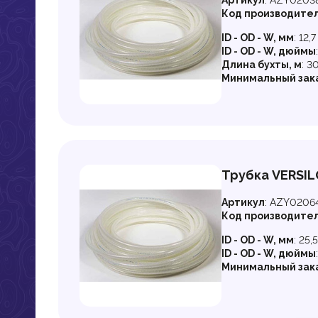
Артикул
:
AZY0203
Код производите
ID - OD - W, мм
:
12,7
ID - OD - W, дюймы
Длина бухты, м
:
3
Минимальный зак
Трубка VERSILO
Артикул
:
AZY0206
Код производите
ID - OD - W, мм
:
25,5
ID - OD - W, дюймы
Минимальный зак