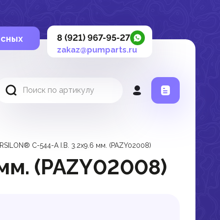
8 (921) 967-95-27
осных
zakaz@pumparts.ru
RSILON® C-544-A I.B. 3.2х9.6 мм. (PAZY02008)
 мм. (PAZY02008)