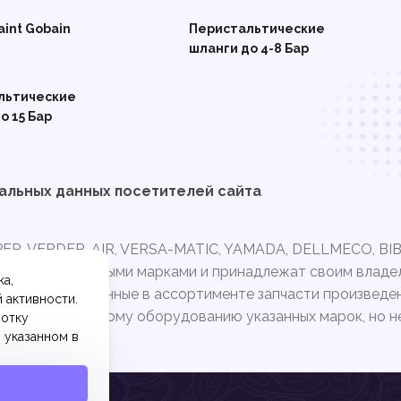
aint Gobain
Перистальтические
шланги до 4-8 Бар
льтические
о 15 Бар
альных данных посетителей сайта
PER, VERDER-AIR, VERSA-MATIC, YAMADA, DELLMECO, BI
нными торговыми марками и принадлежат своим владел
ка,
ше. Представленные в ассортименте запчасти произвед
 активности.
ходят к насосному оборудованию указанных марок, но н
ботку
 указанном в