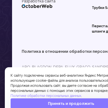
Разработка сайта
Трубки S
Периста
шланги д
Политика в отношении обработки персон
ARO, BLAGDON, DEPA, FLUX, GRACO, SANDPI
BORNEMANN, MONO являются зарегистрирова
К сайту подключены сервисы веб-аналитики Яндекс Метри
связан с торговыми марками, указанными вы
использующие cookie-файлы для анализа пользовательской
расчетам, из качественных материалов и под
Продолжая использовать сайт, вы даете согласие на обра
персональных данных с помощью этих сервисов в порядке,
Политике обработки персональных данных
.
Принять и продолжить