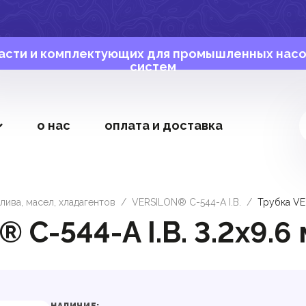
асти и комплектующих для промышленных нас
систем
о нас
оплата и доставка
лива, масел, хладагентов
/
VERSILON® C-544-A I.B.
/
Трубка VE
 C-544-A I.B. 3.2х9.6