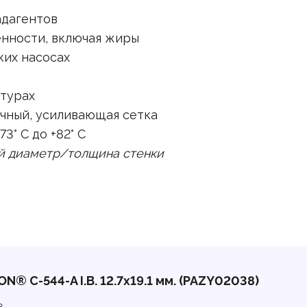
адагентов
нности, включая жиры
ких насосах
атурах
ачный, усиливающая сетка
3° C до +82° C
й диаметр/толщина стенки
N® C-544-A I.B. 12.7х19.1 мм. (PAZY02038)