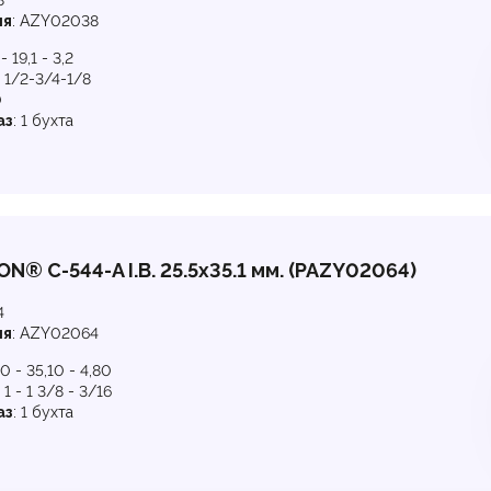
8
ля
:
AZY02038
 - 19,1 - 3,2
:
1/2-3/4-1/8
0
аз
:
1 бухта
N® C-544-A I.B. 25.5х35.1 мм. (PAZY02064)
4
ля
:
AZY02064
0 - 35,10 - 4,80
:
1 - 1 3/8 - 3/16
аз
:
1 бухта