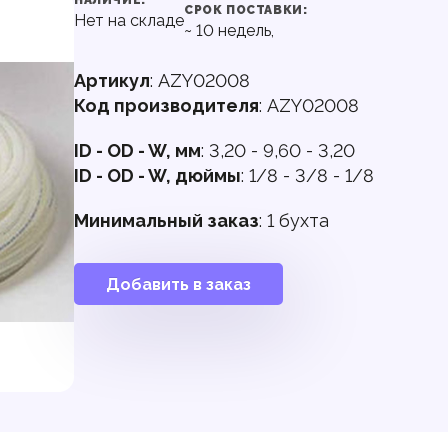
НАЛИЧИЕ:
СРОК ПОСТАВКИ:
Нет на складе
~
10
недель,
Артикул
:
AZY02008
Код производителя
:
AZY02008
ID - OD - W, мм
:
3,20 - 9,60 - 3,20
ID - OD - W, дюймы
:
1/8 - 3/8 - 1/8
Минимальный заказ
:
1 бухта
Добавить в заказ