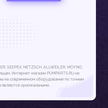
BER, SEEPEX, NETZSCH, ALLWEILER, MOYNO,
ьцам. Интернет-магазин PUMPARTS.RU не
ены на современном оборудовании по точным
е являются оригинальными.