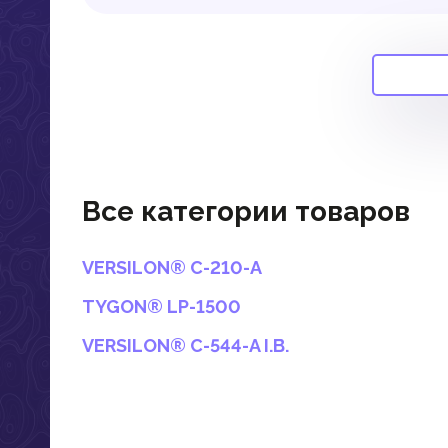
Все категории товаров
VERSILON® C-210-A
TYGON® LP-1500
VERSILON® C-544-A I.B.