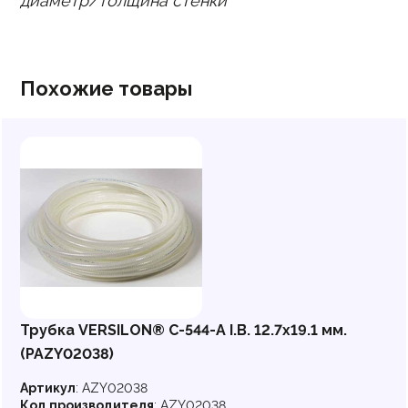
диаметр/толщина стенки
Похожие товары
Трубка VERSILON® C-544-A I.B. 12.7х19.1 мм.
(PAZY02038)
Артикул
:
AZY02038
Код производителя
:
AZY02038