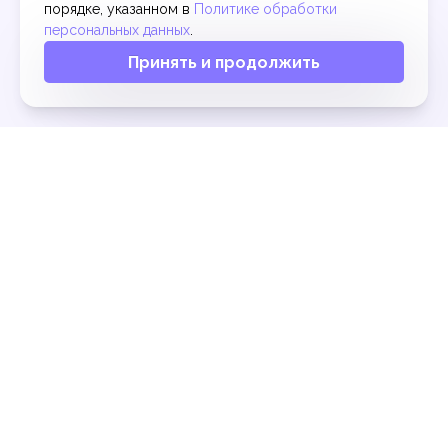
порядке, указанном в
Политике обработки
персональных данных
.
Принять и продолжить
Разработка сайта
Политика в отношении обработки
персональных данных посетителей сайта
ARO, BLAGDON, DEPA, FLUX, GRACO, SANDPIPER,
VERDER-AIR, VERSA-MATIC, YAMADA,
DELLMECO, BIBER, SEEPEX, NETZSCH,