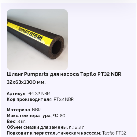
Шланг Pumparts для насоса Tapflo PT32 NBR
32х63x1300 мм.
Артикул
:
PPT32 NBR
Код производителя
:
PT32 NBR
Материал
:
NBR
Макс.температура, ºC
:
80
Вес
:
3 кг.
Объем смазки для замены, л.
:
2,3 л.
Подходит к перистальтическим насосам
:
Tapflo PT32