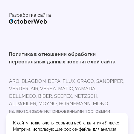
Разработка сайта
Политика в отношении обработки
персональных данных посетителей сайта
ARO, BLAGDON, DEPA, FLUX, GRACO, SANDPIPER,
VERDER-AIR, VERSA-MATIC, YAMADA,
DELLMECO, BIBER, SEEPEX, NETZSCH,
ALLWEILER, MOYNO, BORNEMANN, MONO
являются зарегистрированными торговыми
марками и принадлежат своим владельцам.
К сайту подключены сервисы веб-аналитики Яндекс
Интернет-магазин PUMPARTS.RU не связан с
Метрика, использующие cookie-файлы для анализа
торговыми марками, указанными выше.