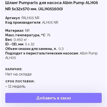
Шланг Pumparts для насоса Albin Pump ALH05
NR 5х32x570 мм. (ALH051600)
Артикул
:
PALH05 NR
Код производителя
:
ALH05 NR
Материал
:
NR
Макс.температура, ºC
:
75
Вес
:
0,450 кг
ID - OD, мм
:
5 x 32
Объем смазки для замены, л.
:
0,3
Подходит к перистальтическим насосам
:
Albin Pump
ALH05
НАЛИЧИЕ:
Нет на складе
СРОК ПОСТАВКИ:
~
11
недель,
Добавить в заказ