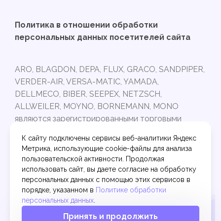
Политика в отношении обработки
персональных данных посетителей сайта
ARO, BLAGDON, DEPA, FLUX, GRACO, SANDPIPER,
VERDER-AIR, VERSA-MATIC, YAMADA,
DELLMECO, BIBER, SEEPEX, NETZSCH,
ALLWEILER, MOYNO, BORNEMANN, MONO
являются зарегистрированными торговыми
марками и принадлежат своим владельцам.
К сайту подключены сервисы веб-аналитики Яндекс
Интернет-магазин PUMPARTS.RU не связан с
Метрика, использующие cookie-файлы для анализа
торговыми марками, указанными выше.
пользовательской активности. Продолжая
Представленные в ассортименте запчасти
использовать сайт, вы даете согласие на обработку
произведены на современном оборудовании по
персональных данных с помощью этих сервисов в
порядке, указанном в
Политике обработки
точным расчетам, из качественных материалов
персональных данных
.
и подходят к насосному оборудованию
Принять и продолжить
указанных марок, но не являются оригинальными.